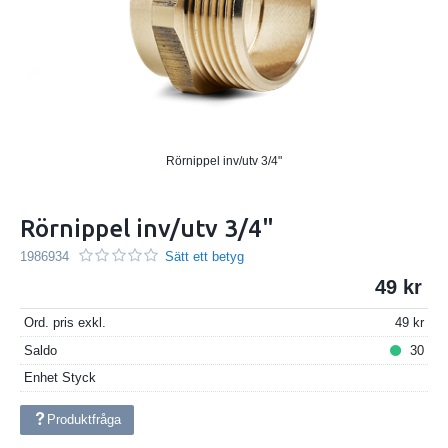
Rörnippel inv/utv 3/4"
Rörnippel inv/utv 3/4"
1986934
Sätt ett betyg
49
Ord. pris exkl.
49
Saldo
30
Enhet
Styck
Produktfråga