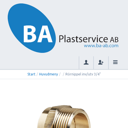
Start
/
Huvudmeny
/
/
Rörnippel inv/utv 3/4"