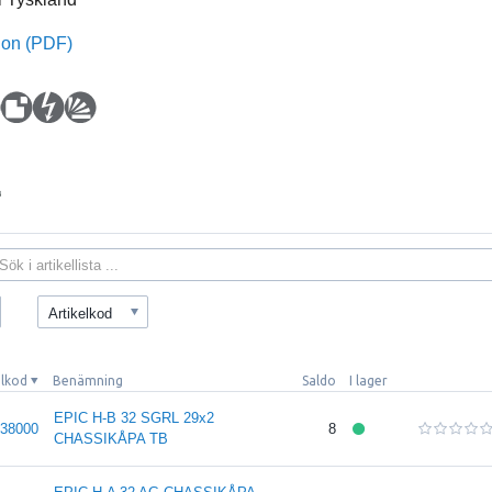
ion (PDF)
Artikelkod
elkod
Benämning
Saldo
I lager
EPIC H-B 32 SGRL 29x2
38000
8
CHASSIKÅPA TB