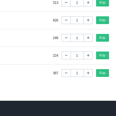
Köp
313
Köp
926
Köp
248
Köp
224
Köp
387