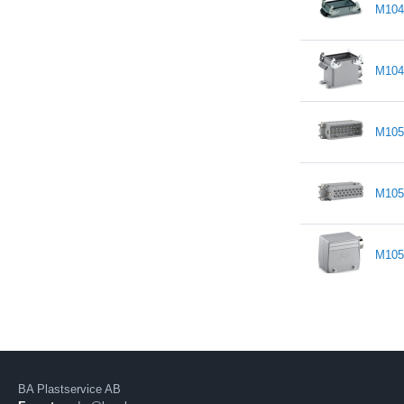
M104
M104
M105
M105
M105
BA Plastservice AB