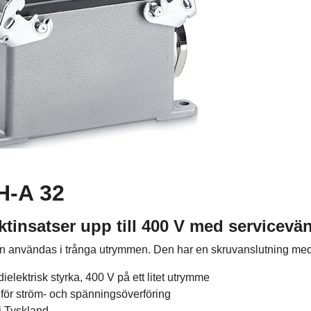
H-A 32
ktinsatser upp till 400 V med servicevä
n användas i trånga utrymmen. Den har en skruvanslutning med 
ielektrisk styrka, 400 V på ett litet utrymme
 för ström- och spänningsöverföring
 i Tyskland