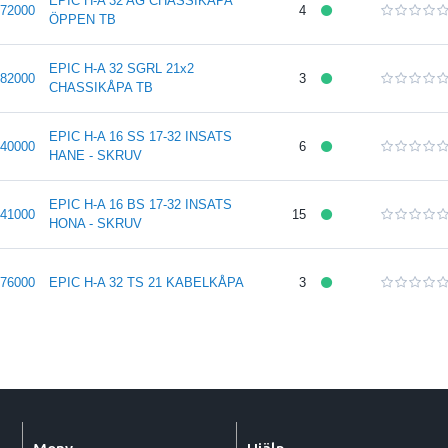
EPIC H-A 32 AG CHASSIKÅPA
72000
4
ÖPPEN TB
EPIC H-A 32 SGRL 21x2
82000
3
CHASSIKÅPA TB
EPIC H-A 16 SS 17-32 INSATS
40000
6
HANE - SKRUV
EPIC H-A 16 BS 17-32 INSATS
41000
15
HONA - SKRUV
76000
EPIC H-A 32 TS 21 KABELKÅPA
3
Meny
Hjälp.