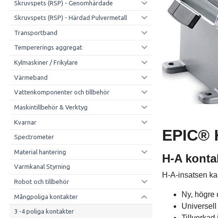
Skruvspets (RSP) - Genomhärdade
Skruvspets (RSP) - Härdad Pulvermetall
Transportband
Tempererings aggregat
Kylmaskiner / Frikylare
Värmeband
Vattenkomponenter och tillbehör
Maskintillbehör & Verktyg
Kvarnar
EPIC® 
Spectrometer
Material hantering
H-A konta
Varmkanal Styrning
H-A-insatsen ka
Robot och tillbehör
Ny, högre d
Mångpoliga kontakter
Universell
3 -4 poliga kontakter
Tillverkad