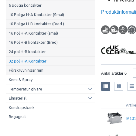
6 poliga kontakter
Produktinformat
10 Poliga H-A Kontakter (Smal)
10 Poliga H-B kontakter (Bred )
16 Pol H-A Kontakter (smal)
16 Pol H-B kontakter (Bred)
24 pol H-B kontakter
32 pol H-A Kontakter
Förskruvningar mm
Antal artiklar
6
Kemi & Spray
Temperatur givare
Elmaterial
Artik
Kunskapsbank
Begagnat
M101