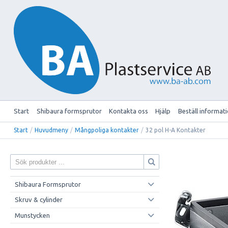
Start
Shibaura formsprutor
Kontakta oss
Hjälp
Beställ informat
Start
/
Huvudmeny
/
Mångpoliga kontakter
/
32 pol H-A Kontakter
Shibaura Formsprutor
Skruv & cylinder
Munstycken