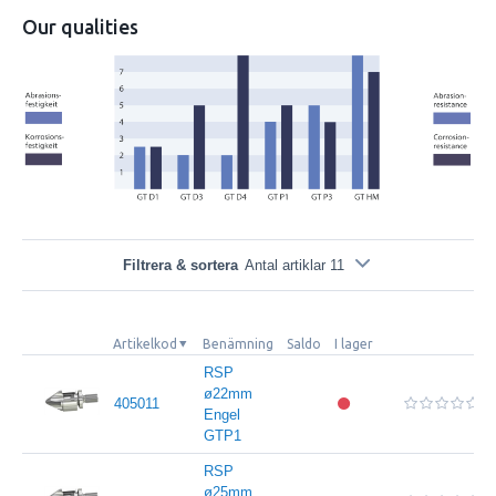
Our qualities
Filtrera & sortera
Antal artiklar 11
Artikelkod
Benämning
Saldo
I lager
RSP
ø22mm
405011
Engel
GTP1
RSP
ø25mm