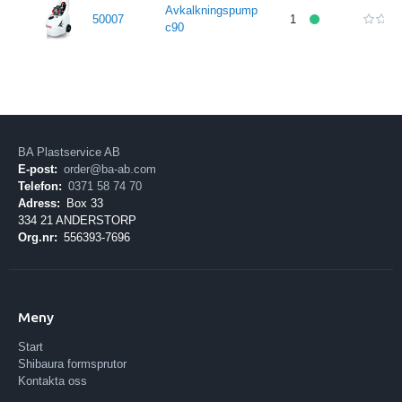
Avkalkningspump
50007
1
c90
BA Plastservice AB
E-post:
order@ba-ab.com
Telefon:
0371 58 74 70
Adress:
Box 33
334 21 ANDERSTORP
Org.nr:
556393-7696
Meny
Start
Shibaura formsprutor
Kontakta oss