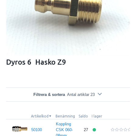
Dyros 6 Hasko Z9
Filtrera & sortera
Antal artiklar 23
Artikelkod
Benämning
Saldo
I lager
Koppling
50100
CSK 060-
27
08mm