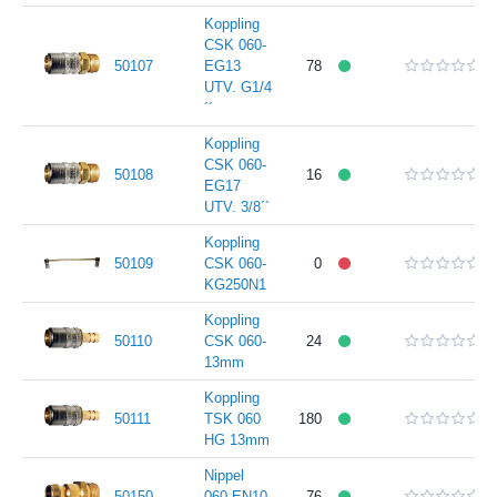
Koppling
CSK 060-
50107
EG13
78
UTV. G1/4
´´
Koppling
CSK 060-
50108
16
EG17
UTV. 3/8´´
Koppling
50109
CSK 060-
0
KG250N1
Koppling
50110
CSK 060-
24
13mm
Koppling
50111
TSK 060
180
HG 13mm
Nippel
50150
060-EN10
76