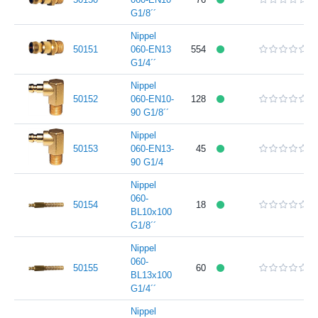
G1/8´´
Nippel
50151
060-EN13
554
G1/4´´
Nippel
50152
060-EN10-
128
90 G1/8´´
Nippel
50153
060-EN13-
45
90 G1/4
Nippel
060-
50154
18
BL10x100
G1/8´´
Nippel
060-
50155
60
BL13x100
G1/4´´
Nippel