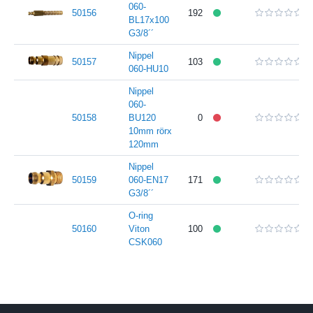
060-
50156
192
BL17x100
G3/8´´
Nippel
50157
103
060-HU10
Nippel
060-
50158
BU120
0
10mm rörx
120mm
Nippel
50159
060-EN17
171
G3/8´´
O-ring
50160
Viton
100
CSK060