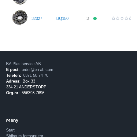
32027
BQ150
3
BA Plastservice AB
E-post:
order@ba-ab.com
Telefon:
0371 58 74 70
Adress:
Box 33
334 21 ANDERSTORP
Org.nr:
556393-7696
Meny
Start
Shibaura formsprutor