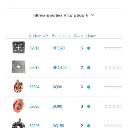
Filtrera & sortera
Antal artiklar 6
Artikelkod
Benämning
Saldo
I lager
32011
BPQ90
5
32012
BPQ150
2
32024
AQ90
6
32025
BQ90
3
32026
AQ150
2