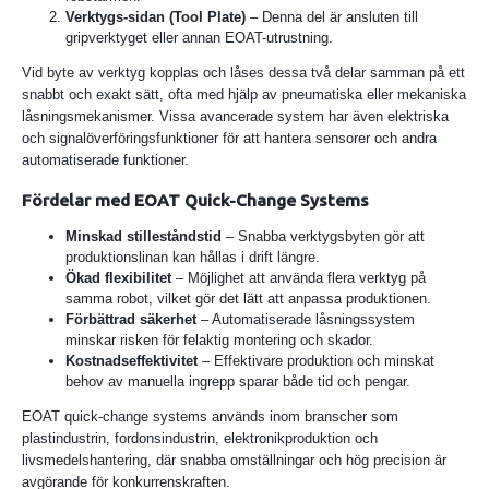
Verktygs-sidan (Tool Plate)
– Denna del är ansluten till
gripverktyget eller annan EOAT-utrustning.
Vid byte av verktyg kopplas och låses dessa två delar samman på ett
snabbt och exakt sätt, ofta med hjälp av pneumatiska eller mekaniska
låsningsmekanismer. Vissa avancerade system har även elektriska
och signalöverföringsfunktioner för att hantera sensorer och andra
automatiserade funktioner.
Fördelar med EOAT Quick-Change Systems
Minskad stilleståndstid
– Snabba verktygsbyten gör att
produktionslinan kan hållas i drift längre.
Ökad flexibilitet
– Möjlighet att använda flera verktyg på
samma robot, vilket gör det lätt att anpassa produktionen.
Förbättrad säkerhet
– Automatiserade låsningssystem
minskar risken för felaktig montering och skador.
Kostnadseffektivitet
– Effektivare produktion och minskat
behov av manuella ingrepp sparar både tid och pengar.
EOAT quick-change systems används inom branscher som
plastindustrin, fordonsindustrin, elektronikproduktion och
livsmedelshantering, där snabba omställningar och hög precision är
avgörande för konkurrenskraften.