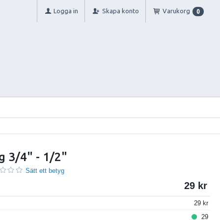
Logga in
Skapa konto
Varukorg
0
 3/4" - 1/2"
Sätt ett betyg
29
29
29