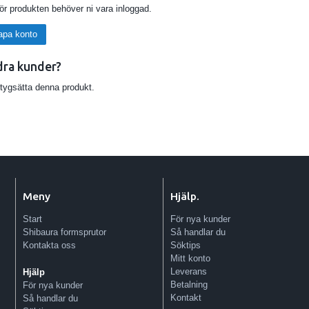
för produkten behöver ni vara inloggad.
apa konto
dra kunder?
etygsätta denna produkt.
Meny
Hjälp.
Start
För nya kunder
Shibaura formsprutor
Så handlar du
Kontakta oss
Söktips
Mitt konto
Leverans
Hjälp
Betalning
För nya kunder
Kontakt
Så handlar du