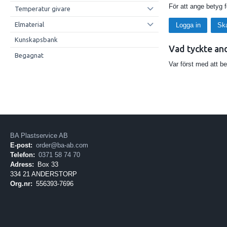
För att ange betyg 
Temperatur givare
Elmaterial
Logga in
Sk
Kunskapsbank
Vad tyckte an
Begagnat
Var först med att b
BA Plastservice AB
E-post:
order@ba-ab.com
Telefon:
0371 58 74 70
Adress:
Box 33
334 21 ANDERSTORP
Org.nr:
556393-7696