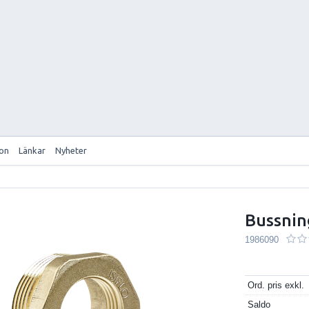
ion
Länkar
Nyheter
Bussning
1986090
Ord. pris exkl.
Saldo