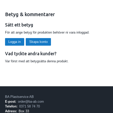
Betyg & kommentarer
Sätt ett betyg
För att ange betyg för produkten behöver ni vara inloggad.
Logga in
Skapa konto
Vad tyckte andra kunder?
Var först med att betygsätta denna produkt.
BA Plastservice AB
E-post:
order@ba-ab.com
Telefon:
0371 58 74 70
Adress:
Box 33