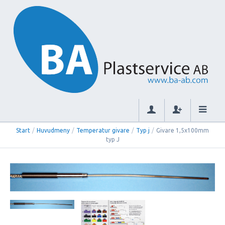
Start
/
Huvudmeny
/
Temperatur givare
/
Typ j
/
Givare 1,5x100mm
typ J