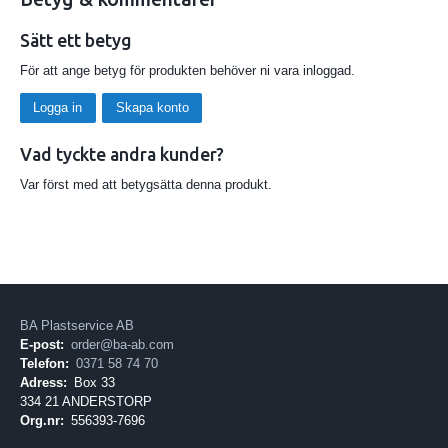
Sätt ett betyg
För att ange betyg för produkten behöver ni vara inloggad.
Logga in
Skapa konto
Vad tyckte andra kunder?
Var först med att betygsätta denna produkt.
BA Plastservice AB
E-post:
order@ba-ab.com
Telefon:
0371 58 74 70
Adress:
Box 33
334 21 ANDERSTORP
Org.nr:
556393-7696