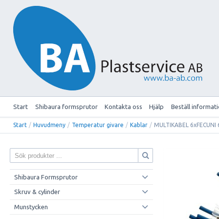
Start
Shibaura formsprutor
Kontakta oss
Hjälp
Beställ informat
Start
/
Huvudmeny
/
Temperatur givare
/
Kablar
/
MULTIKABEL 6xFECUNI
Shibaura Formsprutor
Skruv & cylinder
Munstycken