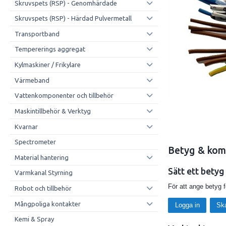
Skruvspets (RSP) - Genomhärdade
Skruvspets (RSP) - Härdad Pulvermetall
Transportband
Tempererings aggregat
Kylmaskiner / Frikylare
Värmeband
Vattenkomponenter och tillbehör
Maskintillbehör & Verktyg
Kvarnar
Spectrometer
Betyg & kom
Material hantering
Sätt ett betyg
Varmkanal Styrning
För att ange betyg 
Robot och tillbehör
Mångpoliga kontakter
Logga in
Sk
Kemi & Spray