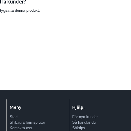
dra kunder?
etygsätta denna produkt.
Meny
Hjälp.
Start
För nya kunder
Shibaura formsprutor
Så handlar du
Kontakta oss
Söktips