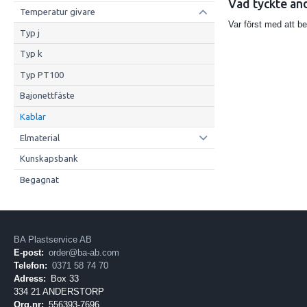
Vad tyckte an
Temperatur givare
Var först med att b
Typ j
Typ k
Typ PT100
Bajonettfäste
Kablar
Elmaterial
Kunskapsbank
Begagnat
BA Plastservice AB
E-post:
order@ba-ab.com
Telefon:
0371 58 74 70
Adress:
Box 33
334 21 ANDERSTORP
Org.nr:
556393-7696