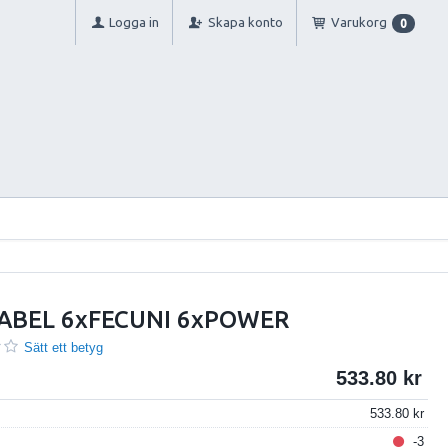
Logga in
Skapa konto
Varukorg
0
ABEL 6xFECUNI 6xPOWER
Sätt ett betyg
533.80
533.80
-3