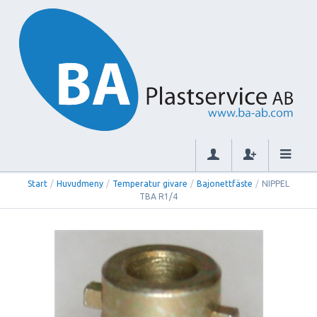
Start
/
Huvudmeny
/
Temperatur givare
/
Bajonettfäste
/
NIPPEL
TBA R1/4