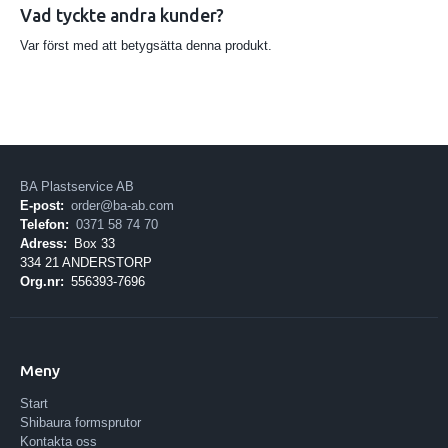
Vad tyckte andra kunder?
Var först med att betygsätta denna produkt.
BA Plastservice AB
E-post:
order@ba-ab.com
Telefon:
0371 58 74 70
Adress:
Box 33
334 21 ANDERSTORP
Org.nr:
556393-7696
Meny
Start
Shibaura formsprutor
Kontakta oss