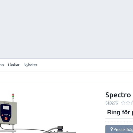
ion
Länkar
Nyheter
Spectr
510276
Ring för 
Produktfrå