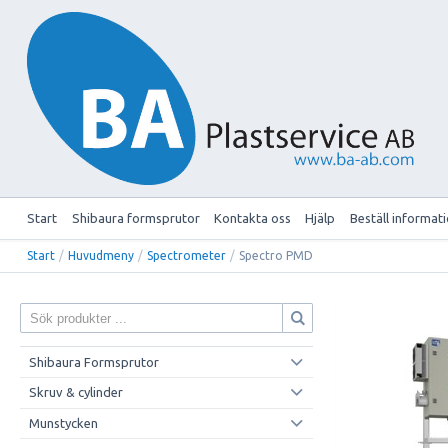
Start
Shibaura formsprutor
Kontakta oss
Hjälp
Beställ informat
Start
/
Huvudmeny
/
Spectrometer
/
Spectro PMD
Shibaura Formsprutor
Skruv & cylinder
Munstycken