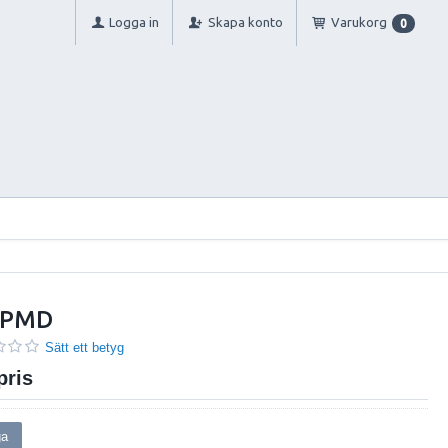
Logga in
Skapa konto
Varukorg
0
o PMD
Sätt ett betyg
pris
ga