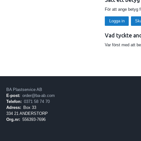
För att ange betyg 
Logga in
Sk
Vad tyckte an
Var först med att b
BA Plastservice AB
E-post:
order@ba-ab.com
Telefon:
0371 58 74 70
Adress:
Box 33
334 21 ANDERSTORP
Org.nr:
556393-7696