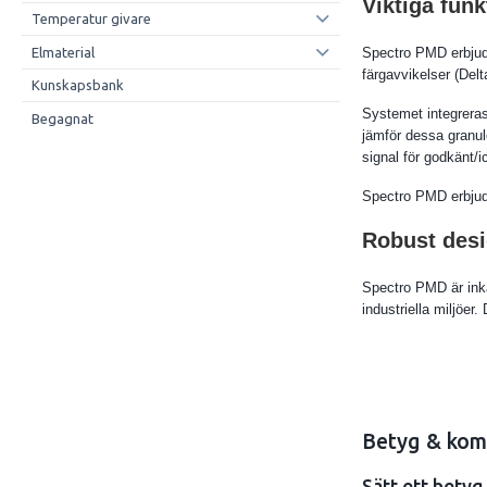
Viktiga funk
Temperatur givare
Elmaterial
Spectro PMD erbjude
färgavvikelser (Delt
Kunskapsbank
Systemet integreras 
Begagnat
jämför dessa granul
signal för godkänt/i
Spectro PMD erbjuder
Robust desig
Spectro PMD är inkap
industriella miljöe
Betyg & kom
Sätt ett betyg