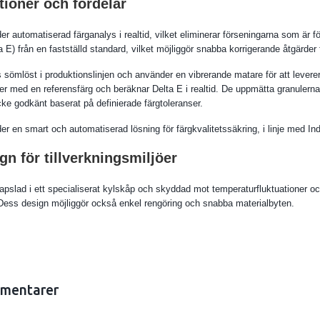
tioner och fördelar
r automatiserad färganalys i realtid, vilket eliminerar förseningarna som är f
a E) från en fastställd standard, vilket möjliggör snabba korrigerande åtgärder
sömlöst i produktionslinjen och använder en vibrerande matare för att leverera 
er med en referensfärg och beräknar Delta E i realtid. De uppmätta granulerna 
cke godkänt baserat på definierade färgtoleranser.
 en smart och automatiserad lösning för färgkvalitetssäkring, i linje med Indu
n för tillverkningsmiljöer
slad i ett specialiserat kylskåp och skyddad mot temperaturfluktuationer och da
r. Dess design möjliggör också enkel rengöring och snabba materialbyten.
mentarer