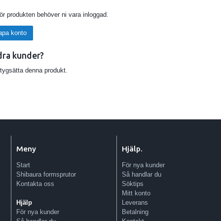
för produkten behöver ni vara inloggad.
apa konto
dra kunder?
etygsätta denna produkt.
Meny
Hjälp.
Start
För nya kunder
Shibaura formsprutor
Så handlar du
Kontakta oss
Söktips
Mitt konto
Leverans
Hjälp
Betalning
För nya kunder