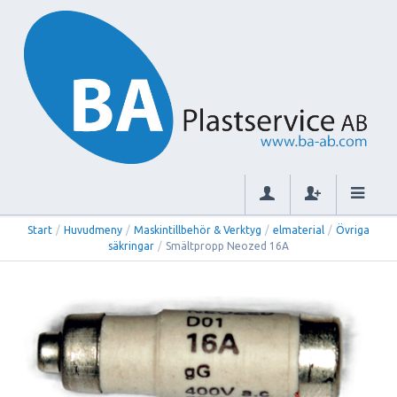
Start
/
Huvudmeny
/
Maskintillbehör & Verktyg
/
elmaterial
/
Övriga
säkringar
/
Smältpropp Neozed 16A