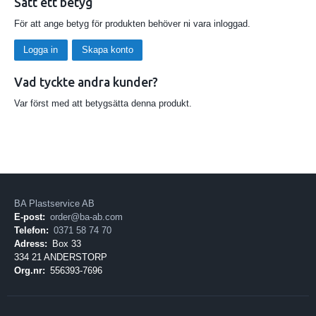
Sätt ett betyg
För att ange betyg för produkten behöver ni vara inloggad.
Logga in
Skapa konto
Vad tyckte andra kunder?
Var först med att betygsätta denna produkt.
BA Plastservice AB
E-post:
order@ba-ab.com
Telefon:
0371 58 74 70
Adress:
Box 33
334 21 ANDERSTORP
Org.nr:
556393-7696