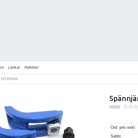
ion
Länkar
Nyheter
M12x100mm
Spännj
50090
Ord. pris exkl.
Saldo