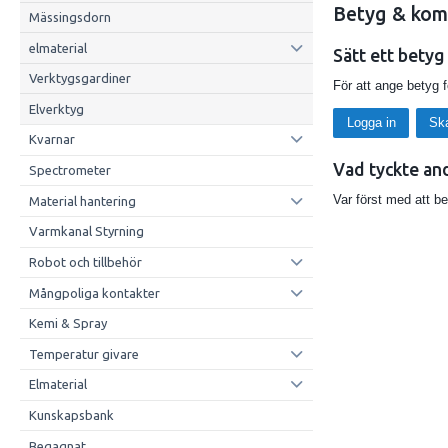
Betyg & kom
Mässingsdorn
elmaterial
Sätt ett betyg
Verktygsgardiner
För att ange betyg 
Elverktyg
Logga in
Sk
Kvarnar
Vad tyckte an
Spectrometer
Var först med att b
Material hantering
Varmkanal Styrning
Robot och tillbehör
Mångpoliga kontakter
Kemi & Spray
Temperatur givare
Elmaterial
Kunskapsbank
Begagnat