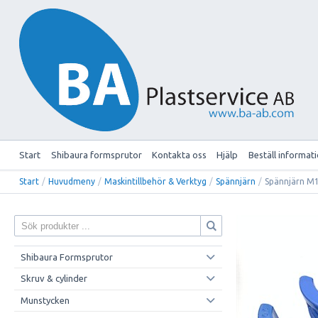
Start
Shibaura formsprutor
Kontakta oss
Hjälp
Beställ informat
Start
/
Huvudmeny
/
Maskintillbehör & Verktyg
/
Spännjärn
/
Spännjärn 
Shibaura Formsprutor
Skruv & cylinder
Munstycken