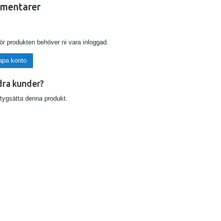
mentarer
för produkten behöver ni vara inloggad.
apa konto
dra kunder?
etygsätta denna produkt.