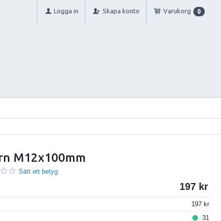
Logga in
Skapa konto
Varukorg
0
ärn M12x100mm
Sätt ett betyg
197
197
31