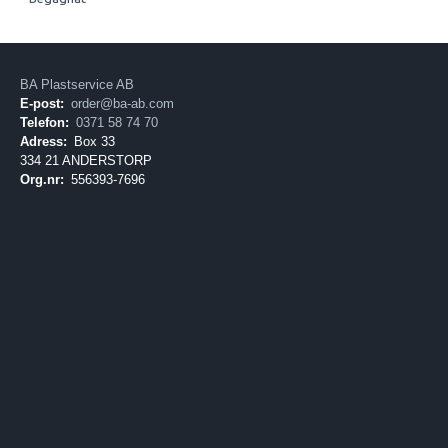
BA Plastservice AB
E-post:
order@ba-ab.com
Telefon:
0371 58 74 70
Adress:
Box 33
334 21 ANDERSTORP
Org.nr:
556393-7696