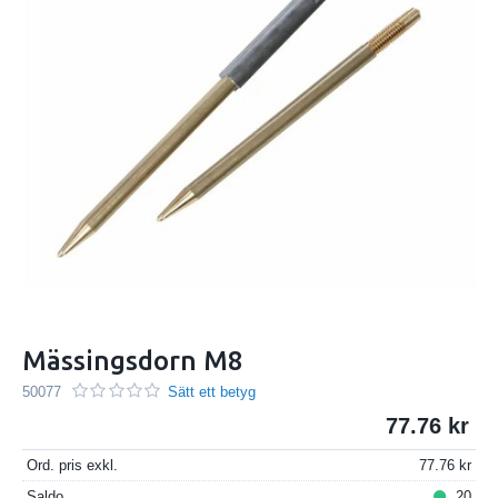
Mässingsdorn M8
50077
Sätt ett betyg
77.76
Ord. pris exkl.
77.76
Saldo
20