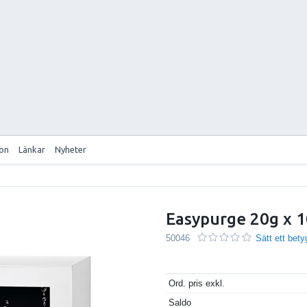
ion
Länkar
Nyheter
Easypurge 20g x 
50046
Sätt ett bety
Ord. pris exkl.
Saldo