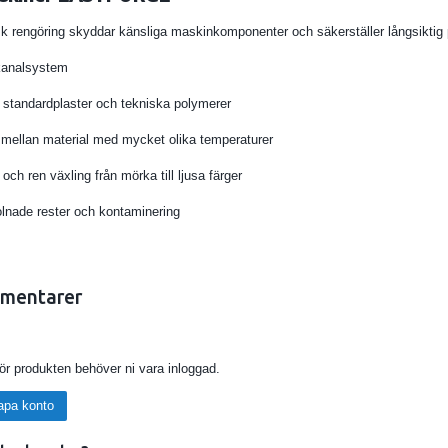
k rengöring skyddar känsliga maskinkomponenter och säkerställer långsiktig p
kanalsystem
 standardplaster och tekniska polymerer
ing mellan material med mycket olika temperaturer
ch ren växling från mörka till ljusa färger
olnade rester och kontaminering
mentarer
för produkten behöver ni vara inloggad.
apa konto