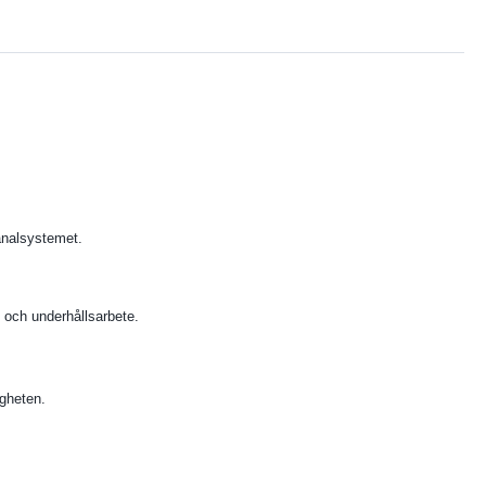
analsystemet.
 och underhållsarbete.
igheten.