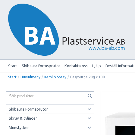
Start
Shibaura formsprutor
Kontakta oss
Hjälp
Beställ informat
Start
/
Huvudmeny
/
Kemi & Spray
/
Easypurge 20g x 100
Shibaura Formsprutor
Skruv & cylinder
Munstycken