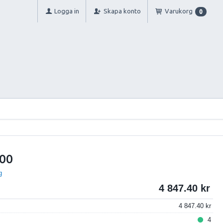
Logga in
Skapa konto
Varukorg
0
100
g
4 847.40
4 847.40
4