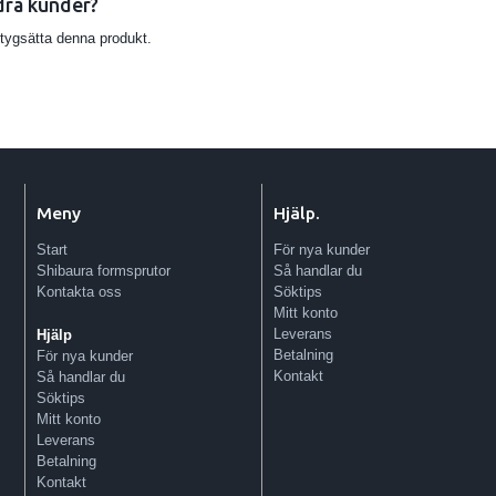
dra kunder?
etygsätta denna produkt.
Meny
Hjälp.
Start
För nya kunder
Shibaura formsprutor
Så handlar du
Kontakta oss
Söktips
Mitt konto
Leverans
Hjälp
Betalning
För nya kunder
Kontakt
Så handlar du
Söktips
Mitt konto
Leverans
Betalning
Kontakt