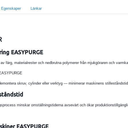
Egenskaper
Länkar
R
öring EASYPURGE
g av färg, materialrester och nedbrutna polymerer från mjukgöraren och varmk
g EASYPURGE
demontera skruv, cylinder eller verktyg — minimerar maskinens stilleståndstid
eståndstid
sprocess minskar omställningstiderna avsevärt och ökar produktionstillgängl
askiner EASYPURGE