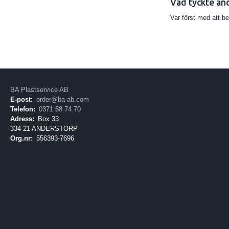
Vad tyckte an
Var först med att b
BA Plastservice AB
E-post:
order@ba-ab.com
Telefon:
0371 58 74 70
Adress:
Box 33
334 21 ANDERSTORP
Org.nr:
556393-7696