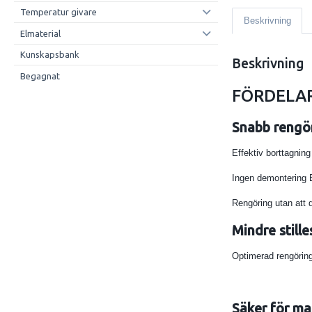
Temperatur givare
Beskrivning
Elmaterial
Kunskapsbank
Beskrivning
Begagnat
FÖRDELA
Snabb reng
Effektiv borttagnin
Ingen demonterin
Rengöring utan att 
Mindre still
Optimerad rengöring
Säker för m