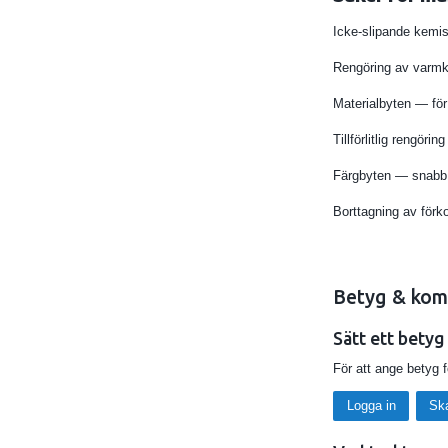
Icke-slipande kemis
Rengöring av varm
Materialbyten — för
Tillförlitlig rengör
Färgbyten — snabb o
Borttagning av förk
Betyg & kom
Sätt ett betyg
För att ange betyg 
Logga in
Sk