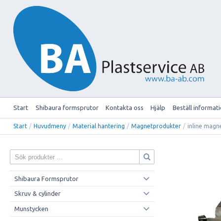
Start
Shibaura formsprutor
Kontakta oss
Hjälp
Beställ informat
Start
/
Huvudmeny
/
Material hantering
/
Magnetprodukter
/
inline magn
Shibaura Formsprutor
Skruv & cylinder
Munstycken