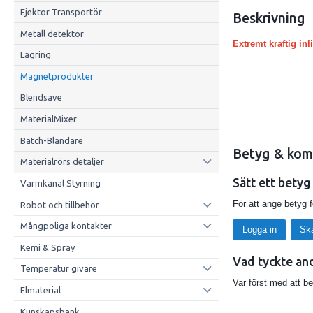
Ejektor Transportör
Beskrivning
Metall detektor
Extremt kraftig in
Lagring
Magnetprodukter
Blendsave
MaterialMixer
Batch-Blandare
Betyg & kom
Materialrörs detaljer
Sätt ett betyg
Varmkanal Styrning
För att ange betyg 
Robot och tillbehör
Mångpoliga kontakter
Logga in
Sk
Kemi & Spray
Vad tyckte an
Temperatur givare
Var först med att b
Elmaterial
Kunskapsbank