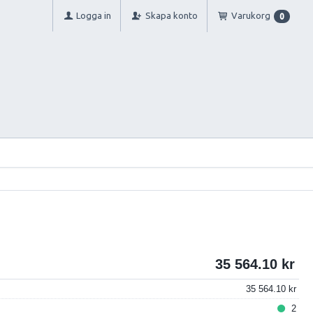
Logga in
Skapa konto
Varukorg
0
35 564.10
35 564.10
2