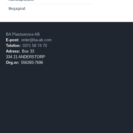
Begagnat
BA Plastservice AB
E-post:
order@ba-ab.com
Telefon:
0371 58 74 70
Adress:
Box 33
334 21 ANDERSTORP
Org.nr:
556393-7696