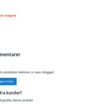
line magnet
mentarer
för produkten behöver ni vara inloggad.
apa konto
dra kunder?
etygsätta denna produkt.