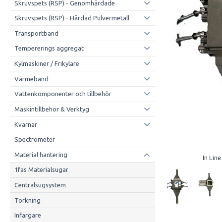
Skruvspets (RSP) - Genomhärdade
Skruvspets (RSP) - Härdad Pulvermetall
Transportband
Tempererings aggregat
Kylmaskiner / Frikylare
Värmeband
Vattenkomponenter och tillbehör
Maskintillbehör & Verktyg
Kvarnar
Spectrometer
Material hantering
In Lin
1fas Materialsugar
Centralsugsystem
Torkning
Infärgare