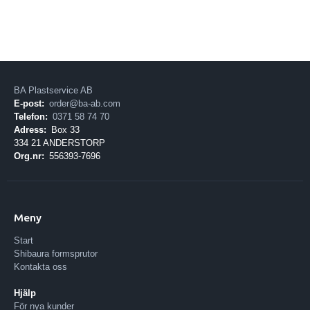
BA Plastservice AB
E-post:
order@ba-ab.com
Telefon:
0371 58 74 70
Adress:
Box 33
334 21 ANDERSTORP
Org.nr:
556393-7696
Meny
Start
Shibaura formsprutor
Kontakta oss
Hjälp
För nya kunder