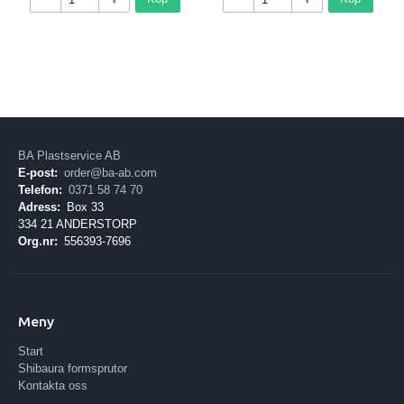
BA Plastservice AB
E-post:
order@ba-ab.com
Telefon:
0371 58 74 70
Adress:
Box 33
334 21 ANDERSTORP
Org.nr:
556393-7696
Meny
Start
Shibaura formsprutor
Kontakta oss