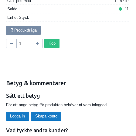
Ord. pris exkl.
1 197
Saldo
11
Enhet
Styck
Produktfråga
Köp
Betyg & kommentarer
Sätt ett betyg
För att ange betyg för produkten behöver ni vara inloggad.
Logga in
Skapa konto
Vad tyckte andra kunder?