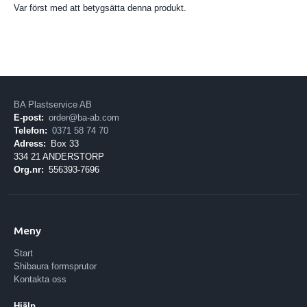
Var först med att betygsätta denna produkt.
BA Plastservice AB
E-post:
order@ba-ab.com
Telefon:
0371 58 74 70
Adress:
Box 33
334 21 ANDERSTORP
Org.nr:
556393-7696
Meny
Start
Shibaura formsprutor
Kontakta oss
Hjälp